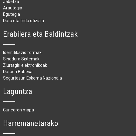
Jabetza
Arautegia
Egutegia
Data eta ordu ofiziala
Erabilera eta Baldintzak
Identifikazio formak
Sinadura Sistemak
Ziurtagiri elektronikoak
Datuen Babesa
Segurtasun Eskema Nazionala
Laguntza
Gunearen mapa
Harremanetarako