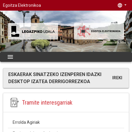
language
Egoitza Elektronikoa
menu
ESKAERAK SINATZEKO IZENPEREN IDAZKI
IREKI
DESKTOP IZATEA DERRIGORREZKOA
Tramite interesgarriak
Errolda Agiriak