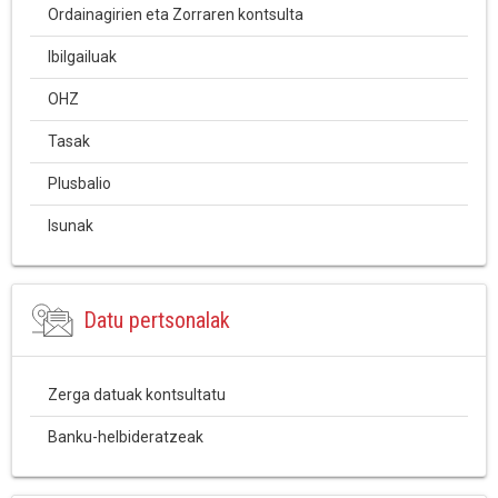
Ordainagirien eta Zorraren kontsulta
Ibilgailuak
OHZ
Tasak
Plusbalio
Isunak
Datu pertsonalak
Zerga datuak kontsultatu
Banku-helbideratzeak