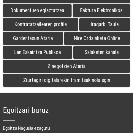
Dokumentuen egiaztatzea
Faktura Elektronikoa
Kontratatzailearen profila
Iragarki Taula
Gardentasun Ataria
Nire Ordainketa Online
Lan Eskaintza Publikoa
Salaketen kanala
Zinegotzien Ataria
Ziurtagiri digitalarekin tramiteak nola egin
Egoitzari buruz
Egoitza Nagusia ezagutu