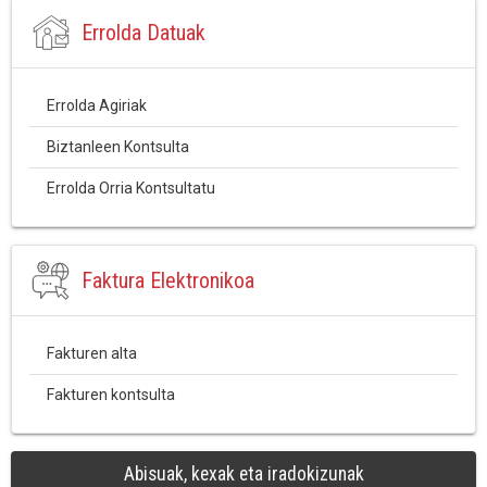
Errolda Datuak
Errolda Agiriak
Biztanleen Kontsulta
Errolda Orria Kontsultatu
Faktura Elektronikoa
Fakturen alta
Fakturen kontsulta
Abisuak, kexak eta iradokizunak