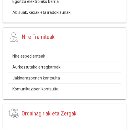
Egoitza elektroniko berria
Abisuak, kexak eta iradokizunak
Nire Tramiteak
Nire espedienteak
Aurkeztutako erregistroak
Jakinarazpenen kontsulta
Komunikazioen kontsulta
Ordainagiriak eta Zergak